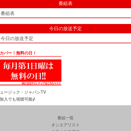
番組表
番組表
今日の放送予定
今日の放送予定
カパー！無料の日！
ュージック・ジャパンTV
加入でも視聴可能♪
番組一覧
オンエアリスト