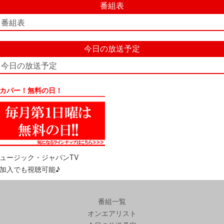
番組表
番組表
今日の放送予定
今日の放送予定
カパー！無料の日！
ュージック・ジャパンTV
加入でも視聴可能♪
番組一覧
オンエアリスト