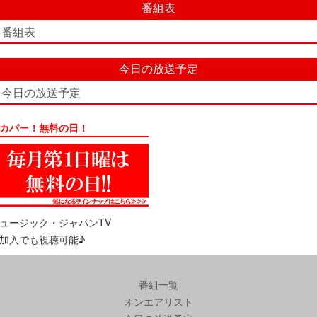
番組表
番組表
今日の放送予定
今日の放送予定
カパー！無料の日！
ュージック・ジャパンTV
加入でも視聴可能♪
番組一覧
オンエアリスト