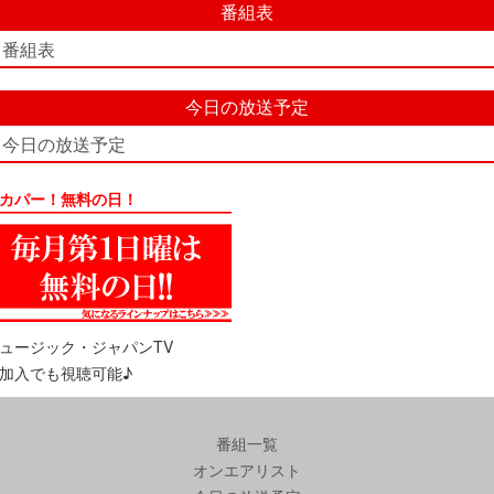
番組表
番組表
今日の放送予定
今日の放送予定
カパー！無料の日！
ュージック・ジャパンTV
加入でも視聴可能♪
番組一覧
オンエアリスト