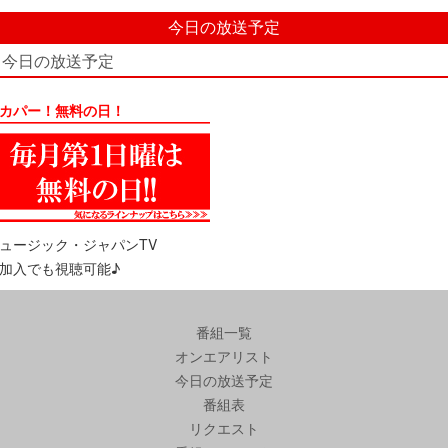
今日の放送予定
今日の放送予定
カパー！無料の日！
ュージック・ジャパンTV
加入でも視聴可能♪
番組一覧
オンエアリスト
今日の放送予定
番組表
リクエスト