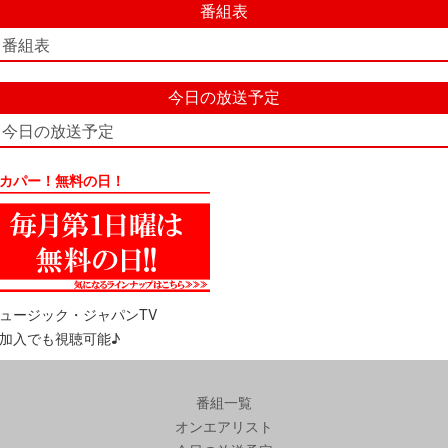
番組表
番組表
今日の放送予定
今日の放送予定
カパー！無料の日！
ュージック・ジャパンTV
加入でも視聴可能♪
番組一覧
オンエアリスト