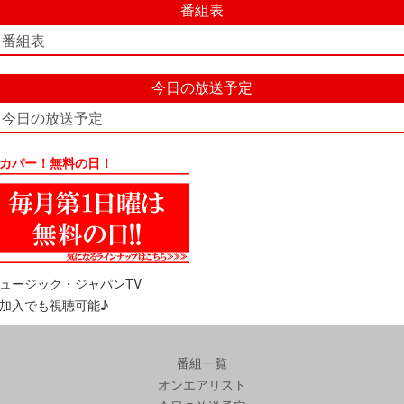
番組表
番組表
今日の放送予定
今日の放送予定
カパー！無料の日！
ュージック・ジャパンTV
加入でも視聴可能♪
番組一覧
オンエアリスト