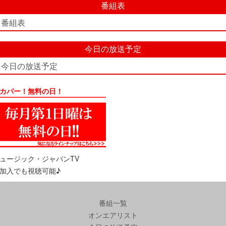
番組表
番組表
今日の放送予定
今日の放送予定
カパー！無料の日！
ュージック・ジャパンTV
加入でも視聴可能♪
番組一覧
オンエアリスト