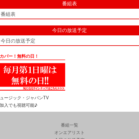
番組表
番組表
今日の放送予定
今日の放送予定
カパー！無料の日！
ュージック・ジャパンTV
加入でも視聴可能♪
番組一覧
オンエアリスト