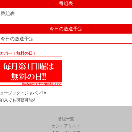
番組表
番組表
今日の放送予定
今日の放送予定
カパー！無料の日！
ュージック・ジャパンTV
加入でも視聴可能♪
番組一覧
オンエアリスト