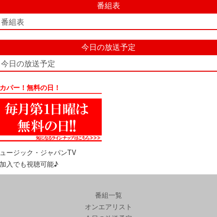
番組表
番組表
今日の放送予定
今日の放送予定
カパー！無料の日！
ュージック・ジャパンTV
加入でも視聴可能♪
番組一覧
オンエアリスト