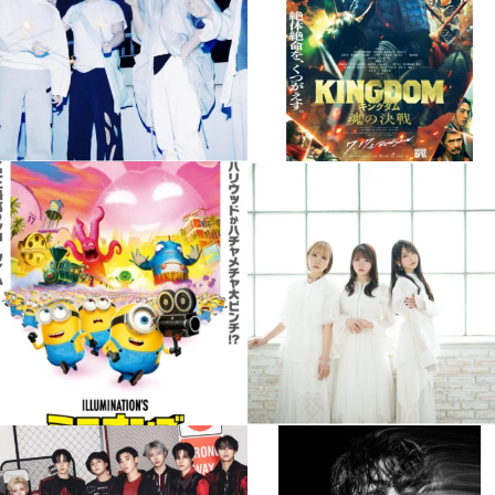
2
0
0
0
musicjapantv
musicjapantv
本日8/10（月）このあとよる11時より放
💡8/5(水)特番放送！
送！
...
...
8月 4
8月 10
4
0
3
0
musicjapantv
musicjapantv
💡08/05(水)23:00特番放送！
💡8月特番放送決定！
...
...