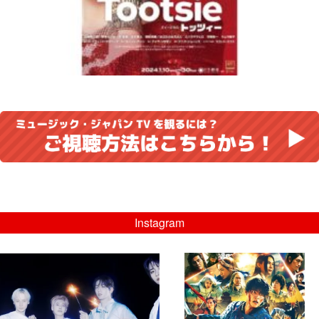
Instagram
musicjapantv
musicjapantv
💡8月特番放送決定！
💡本日8/10（月）このあとよる11時よ
...
送！
...
8月 10
8月 10