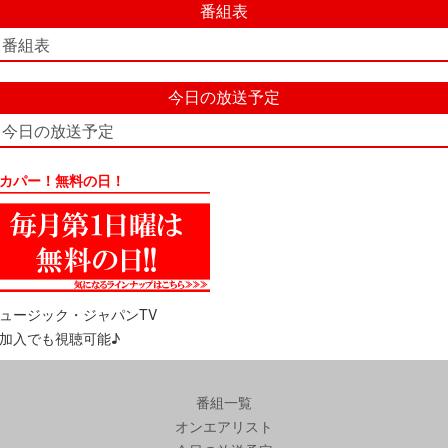
番組表
番組表
今日の放送予定
今日の放送予定
カパー！無料の日！
ュージック・ジャパンTV
加入でも視聴可能♪
番組一覧
オンエアリスト