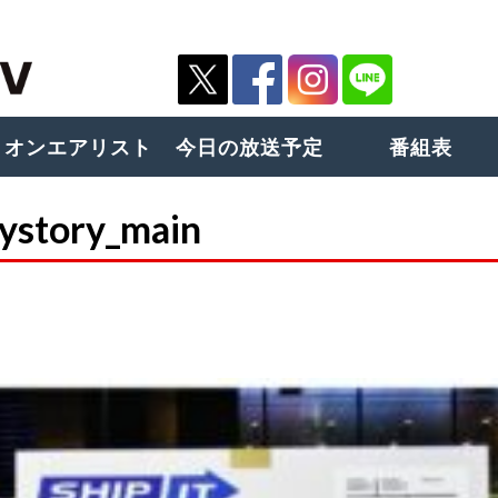
オンエアリスト
今日の放送予定
番組表
ystory_main