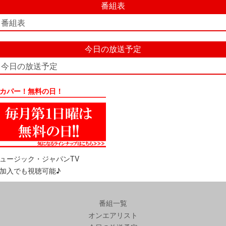
番組表
番組表
今日の放送予定
今日の放送予定
カパー！無料の日！
ュージック・ジャパンTV
加入でも視聴可能♪
番組一覧
オンエアリスト