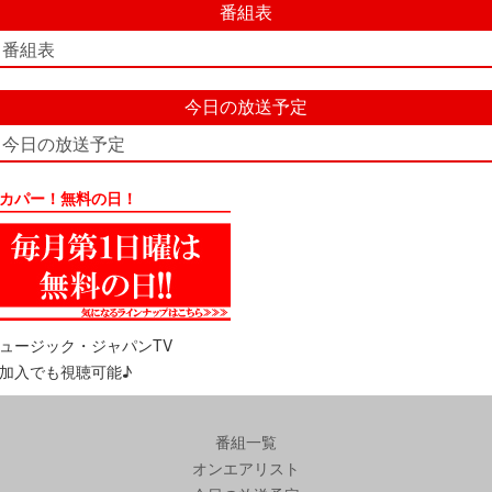
番組表
番組表
今日の放送予定
今日の放送予定
カパー！無料の日！
ュージック・ジャパンTV
加入でも視聴可能♪
番組一覧
オンエアリスト