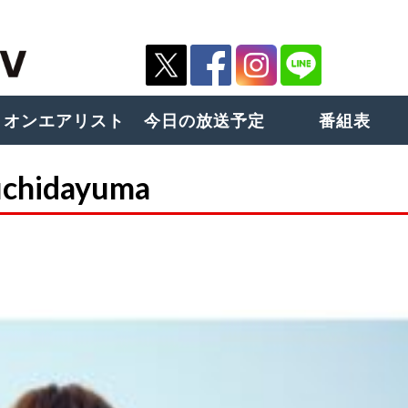
オンエアリスト
今日の放送予定
番組表
uchidayuma