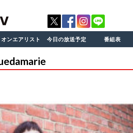
オンエアリスト
今日の放送予定
番組表
uedamarie