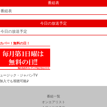
番組表
番組表
今日の放送予定
今日の放送予定
カパー！無料の日！
ュージック・ジャパンTV
加入でも視聴可能♪
番組一覧
オンエアリスト