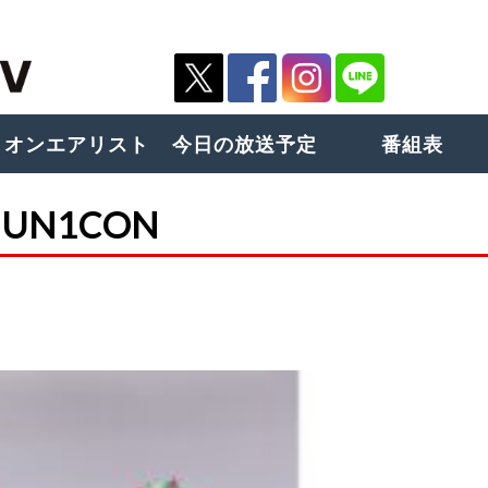
オンエアリスト
今日の放送予定
番組表
UN1CON