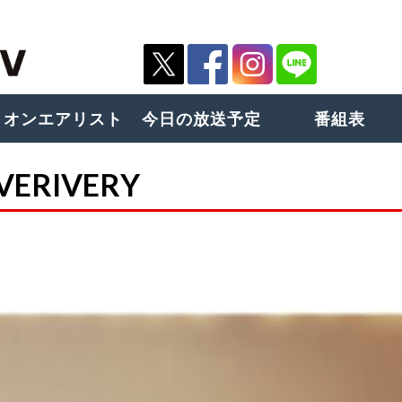
オンエアリスト
今日の放送予定
番組表
VERIVERY