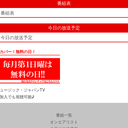
番組表
番組表
今日の放送予定
今日の放送予定
カパー！無料の日！
ュージック・ジャパンTV
加入でも視聴可能♪
番組一覧
オンエアリスト