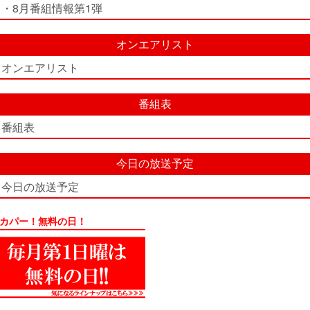
・8月番組情報第1弾
オンエアリスト
オンエアリスト
番組表
番組表
今日の放送予定
今日の放送予定
カパー！無料の日！