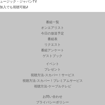
ュージック・ジャパンTV
加入でも視聴可能♪
番組一覧
オンエアリスト
今日の放送予定
番組表
リクエスト
番組アンケート
ゲストブック
イベント
プレゼント
視聴方法-スカパー！サービス
視聴方法-スカパー！プレミアムサービス
視聴方法-ケーブルテレビ
お問い合わせ
プライバシーポリシー