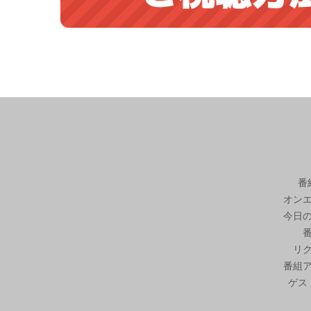
番
オン
今日
リ
番組
ゲス