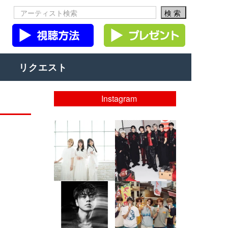
リクエスト
Instagram
musicjapantv
musicjapantv
💡8/5(水)特番放送！
💡08/05(水)23:00特番
...
放送！
...
8月 4
8月 4
4
0
4
0
musicjapantv
musicjapantv
💡8月特番放送決定！
💡8月特番放送決定！
...
...
8月 4
8月 4