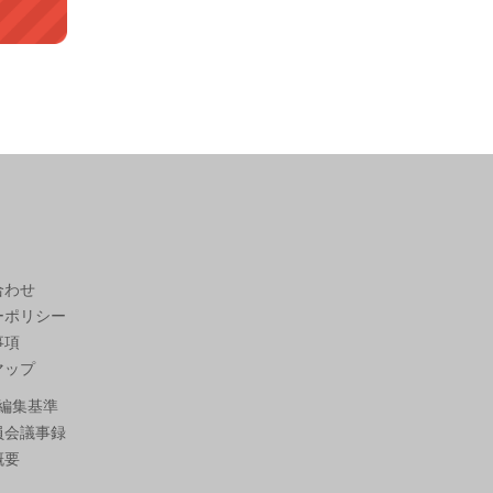
合わせ
ーポリシー
事項
マップ
編集基準
員会議事録
概要